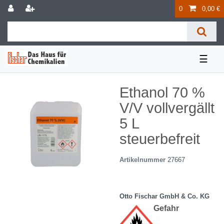
0
0,00 €
☰
Ethanol 70 %
V/V vollvergällt
5 L
steuerbefreit
Artikelnummer
27667
Otto Fischar GmbH & Co. KG
Gefahr