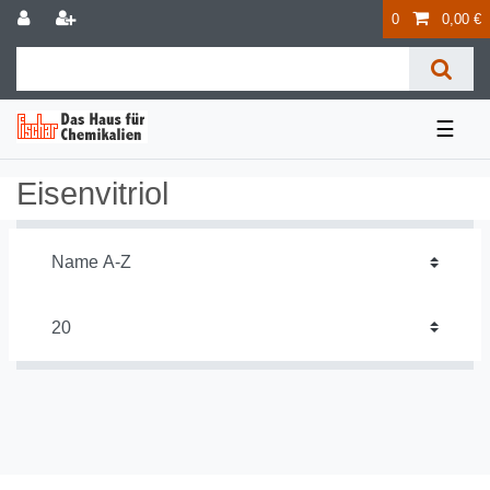
0
0,00 €
☰
Eisenvitriol