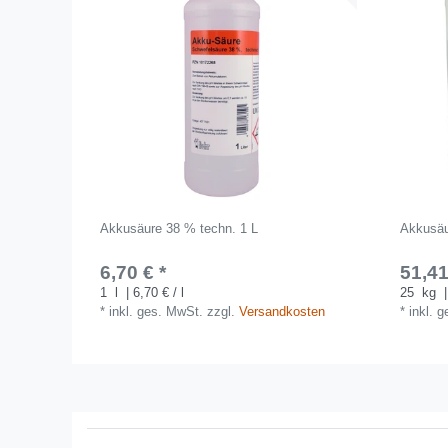
Akkusäure 38 % techn. 1 L
Akkusäu
6,70 € *
51,41
1
l
| 6,70 € / l
25
kg
|
*
inkl. ges. MwSt.
zzgl.
Versandkosten
*
inkl. 