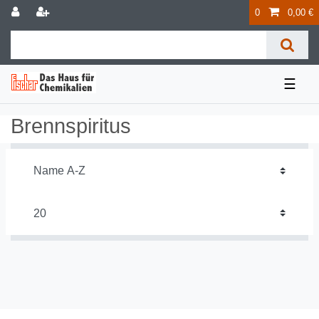
0
0,00 €
☰
Brennspiritus