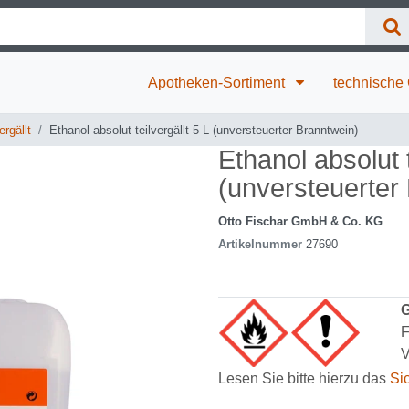
Apotheken-Sortiment
technische
rgällt
Ethanol absolut teilvergällt 5 L (unversteuerter Branntwein)
Ethanol absolut t
(unversteuerter
Otto Fischar GmbH & Co. KG
Artikelnummer
27690
G
F
V
Lesen Sie bitte hierzu das
Si