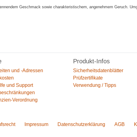
mit brennendem Geschmack sowie charakteristischem, angenehmem Geruch. Umga
e
Produkt-Infos
eiten und -Adressen
Sicherheitsdatenblätter
kosten
Prüfzertifikate
lfe und Support
Verwendung / Tipps
beschränkungen
nzien-Verordnung
fs­recht
Impressum
Daten­schutz­erklärung
AGB
K