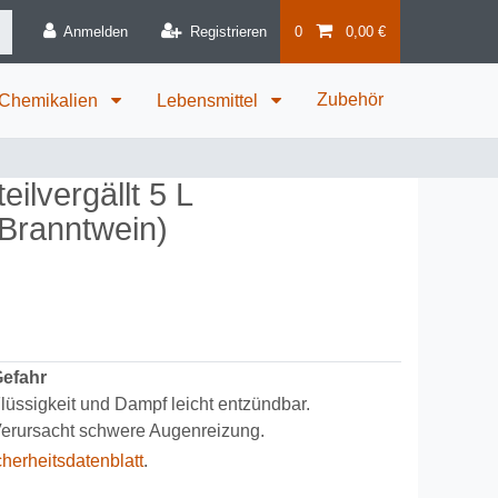
Anmelden
Registrieren
0
0,00 €
Zubehör
 Chemikalien
Lebensmittel
eilvergällt 5 L
 Branntwein)
efahr
lüssigkeit und Dampf leicht entzündbar.
erursacht schwere Augenreizung.
cherheitsdatenblatt
.