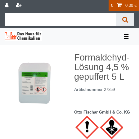
0
0,00 €
☰
Formaldehyd-
Lösung 4,5 %
gepuffert 5 L
Artikelnummer
27259
Otto Fischar GmbH & Co. KG