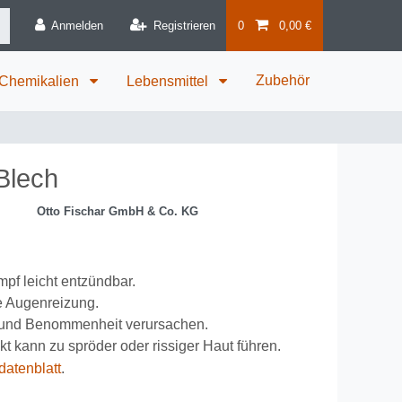
Anmelden
Registrieren
0
0,00 €
Zubehör
 Chemikalien
Lebensmittel
Blech
Otto Fischar GmbH & Co. KG
pf leicht entzündbar.
e Augenreizung.
t und Benommenheit verursachen.
t kann zu spröder oder rissiger Haut führen.
datenblatt
.