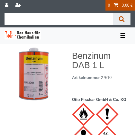
0
0,00 €
☰
Benzinum
DAB 1 L
Artikelnummer
27610
Otto Fischar GmbH & Co. KG