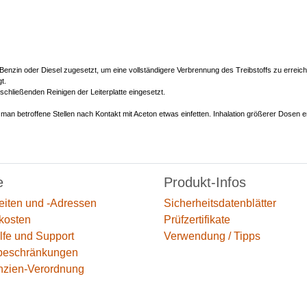
) Benzin oder Diesel zugesetzt, um eine vollständigere Verbrennung des Treibstoffs zu erreic
t.
schließenden Reinigen der Leiterplatte eingesetzt.
te man betroffene Stellen nach Kontakt mit Aceton etwas einfetten. Inhalation größerer Dos
e
Produkt-Infos
eiten und -Adressen
Sicherheitsdatenblätter
kosten
Prüfzertifikate
lfe und Support
Verwendung / Tipps
beschränkungen
nzien-Verordnung