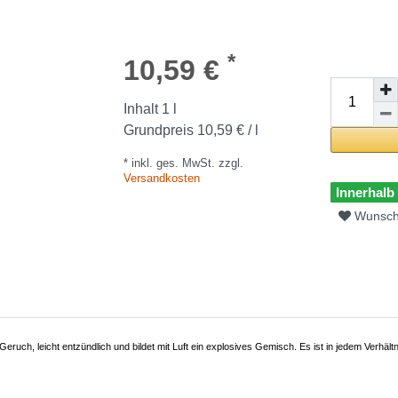
*
10,59 €
Inhalt
1
l
Grundpreis
10,59 € / l
* inkl. ges. MwSt. zzgl.
Versandkosten
Innerhalb
Wunschl
m Geruch, leicht entzündlich und bildet mit Luft ein explosives Gemisch. Es ist in jedem Verh