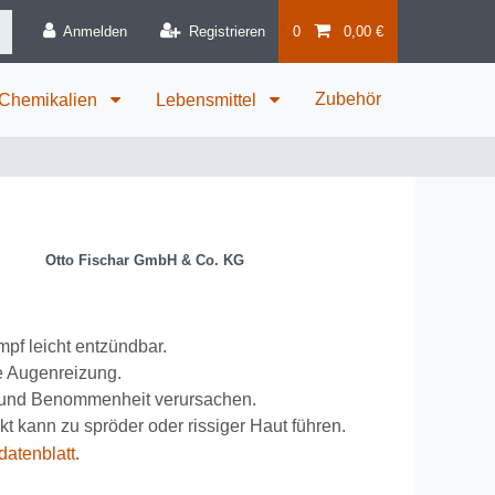
Anmelden
Registrieren
0
0,00 €
Zubehör
 Chemikalien
Lebensmittel
Otto Fischar GmbH & Co. KG
pf leicht entzündbar.
e Augenreizung.
t und Benommenheit verursachen.
t kann zu spröder oder rissiger Haut führen.
datenblatt
.