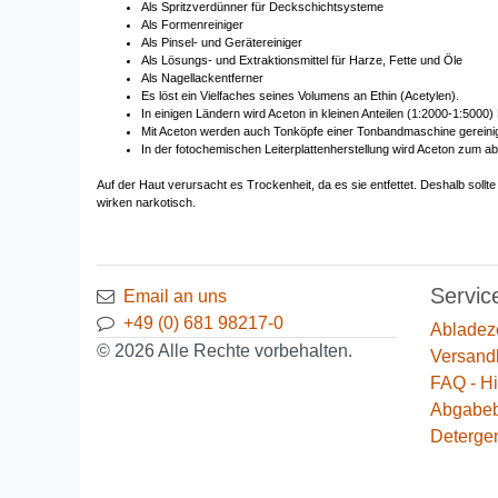
Als Spritzverdünner für Deckschichtsysteme
Als Formenreiniger
Als Pinsel- und Gerätereiniger
Als Lösungs- und Extraktionsmittel für Harze, Fette und Öle
Als Nagellackentferner
Es löst ein Vielfaches seines Volumens an Ethin (Acetylen).
In einigen Ländern wird Aceton in kleinen Anteilen (1:2000-1:5000
Mit Aceton werden auch Tonköpfe einer Tonbandmaschine gereinig
In der fotochemischen Leiterplattenherstellung wird Aceton zum ab
Auf der Haut verursacht es Trockenheit, da es sie entfettet. Deshalb soll
wirken narkotisch.
Servic
Email an uns
+49 (0) 681 98217-0
Abladez
© 2026 Alle Rechte vorbehalten.
Versand
FAQ - Hi
Abgabe
Deterge