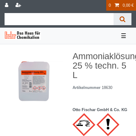
0
0,00 €
☰
Ammoniaklösun
25 % techn. 5
L
Artikelnummer
18630
Otto Fischar GmbH & Co. KG