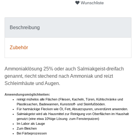
Wunschliste
Beschreibung
Zubehör
Ammoniaklösung 25% oder auch Salmiakgeist-dreifach
genannt, riecht stechend nach Ammoniak und reizt
Schleimhäute und Augen.
Anwendungsmöglichkeiten:
reinigt mühelos alle Flächen (Fliesen, Kacheln, Türen, Kühlschränke und
Plastiksachen, Badewannen, Kunststoff- und Steinfußböden.
Für hartnäckige Flecken wie Öl, Fett, Absatzspuren, unverdünnt anwenden.
Salmiakgeist wird als Hausmittel zur Reinigung von Oberflächen im Haushalt
genutzt (eine etwa 10%ige Lösung
zum Fensterputzen)
Im Labor als Lauge
Zum Bleichen
Bei Färbeprozessen