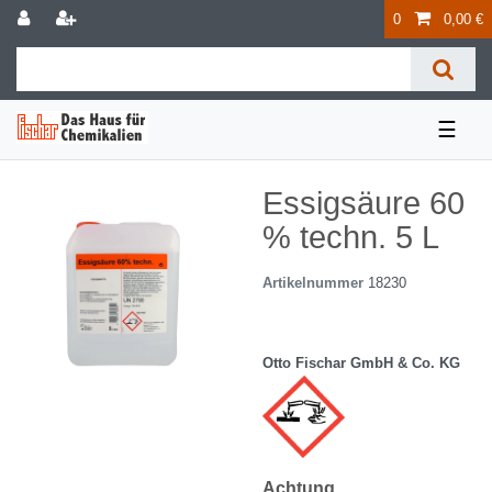
0
0,00 €
☰
Essigsäure 60
% techn. 5 L
Artikelnummer
18230
Otto Fischar GmbH & Co. KG
Achtung