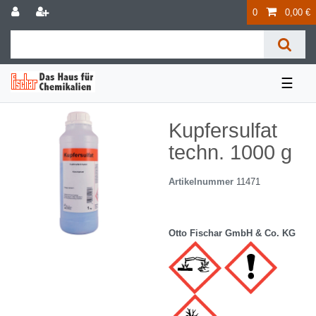
0
0,00 €
☰
Kupfersulfat
techn. 1000 g
Artikelnummer
11471
Otto Fischar GmbH & Co. KG