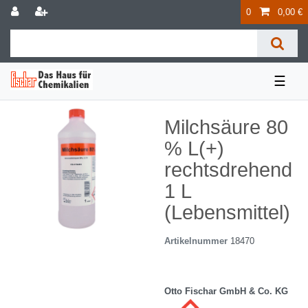
0
0,00 €
☰
Milchsäure 80
% L(+)
rechtsdrehend
1 L
(Lebensmittel)
Artikelnummer
18470
Otto Fischar GmbH & Co. KG