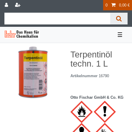
0
0,00 €
☰
Terpentinöl
techn. 1 L
Artikelnummer
16790
Otto Fischar GmbH & Co. KG